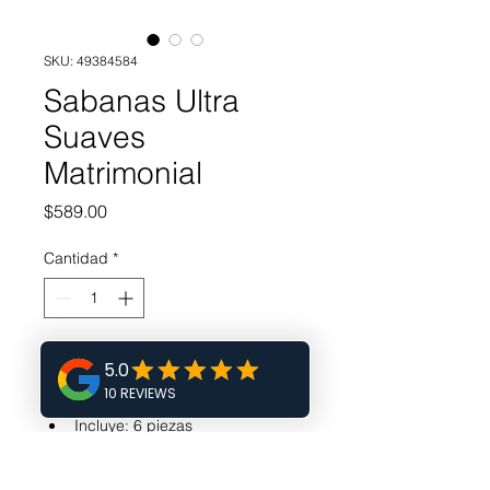
SKU: 49384584
Sabanas Ultra
Suaves
Matrimonial
Precio
$589.00
Cantidad
*
Agregar al carrito
Incluye: 6 piezas
Tamaño: matrimonial
1 sábana 206cm x 244cm